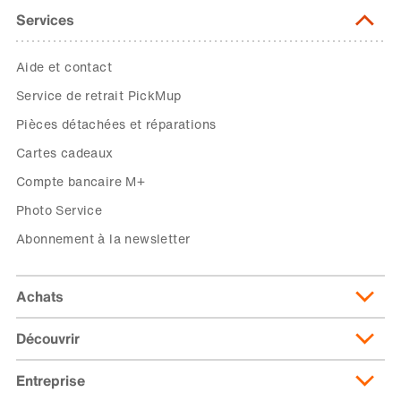
Services
Aide et contact
Service de retrait PickMup
Pièces détachées et réparations
Cartes cadeaux
Compte bancaire M+
Photo Service
Abonnement à la newsletter
Achats
Découvrir
Livraison et frais de livraison
Abonnement de livraison
Entreprise
Migusto
Moyens de paiement