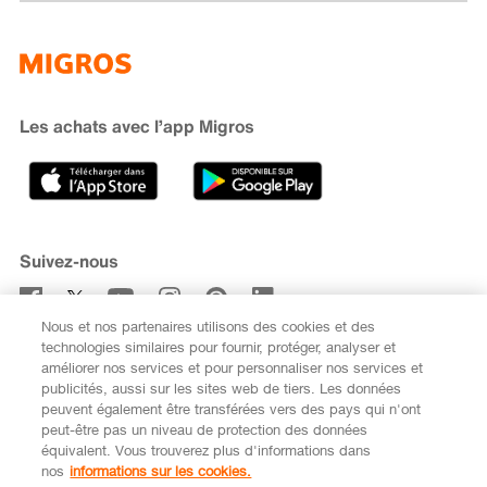
Famigros
À propos de Migros
subito
iMpuls
Développement durable
Cumulus
Migipedia
Engagement
Marques et labels
Banque Migros
Les achats avec l’app Migros
Carrière
Recherche de magasin
Gastronomie
Sponsoring
Médias
Coopératives
Suivez-nous
Code de conduite et signalement
Nous et nos partenaires utilisons des cookies et des
S’abonner à la newsletter
technologies similaires pour fournir, protéger, analyser et
améliorer nos services et pour personnaliser nos services et
publicités, aussi sur les sites web de tiers. Les données
peuvent également être transférées vers des pays qui n'ont
peut-être pas un niveau de protection des données
équivalent. Vous trouverez plus d'informations dans
DE
FR
nos
informations sur les cookies.