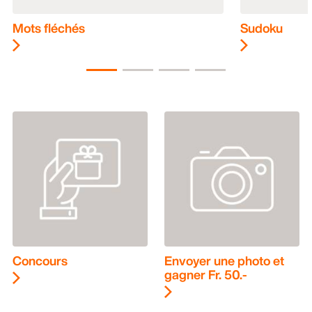
Mots fléchés
Sudoku
Concours
Envoyer une photo et
gagner Fr. 50.-