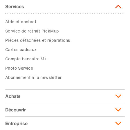
Services
Aide et contact
Service de retrait PickMup
Pièces détachées et réparations
Cartes cadeaux
Compte bancaire M+
Photo Service
Abonnement à la newsletter
Achats
Découvrir
Livraison et frais de livraison
Abonnement de livraison
Entreprise
Migusto
Moyens de paiement