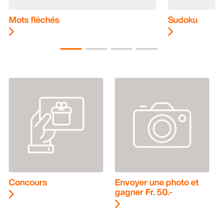
Mots fléchés
Sudoku
Concours
Envoyer une photo et
gagner Fr. 50.-