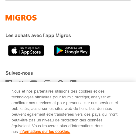
Famigros
À propos de Migros
subito
iMpuls
Développement durable
Cumulus
Migipedia
Engagement
Marques et labels
Banque Migros
Les achats avec l’app Migros
Carrière
Recherche de magasin
Gastronomie
Sponsoring
Médias
Coopératives
Suivez-nous
Code de conduite et signalement
Nous et nos partenaires utilisons des cookies et des
S’abonner à la newsletter
technologies similaires pour fournir, protéger, analyser et
améliorer nos services et pour personnaliser nos services et
publicités, aussi sur les sites web de tiers. Les données
peuvent également être transférées vers des pays qui n'ont
peut-être pas un niveau de protection des données
équivalent. Vous trouverez plus d'informations dans
DE
FR
nos
informations sur les cookies.