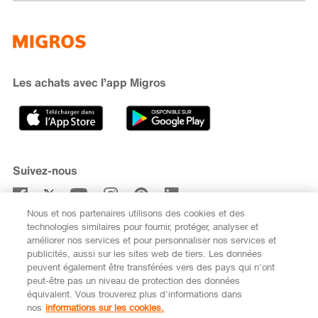
Famigros
À propos de Migros
subito
iMpuls
Développement durable
Cumulus
Migipedia
Engagement
Marques et labels
Banque Migros
Les achats avec l’app Migros
Carrière
Recherche de magasin
Gastronomie
Sponsoring
Médias
Coopératives
Suivez-nous
Code de conduite et signalement
Nous et nos partenaires utilisons des cookies et des
S’abonner à la newsletter
technologies similaires pour fournir, protéger, analyser et
améliorer nos services et pour personnaliser nos services et
publicités, aussi sur les sites web de tiers. Les données
peuvent également être transférées vers des pays qui n'ont
peut-être pas un niveau de protection des données
équivalent. Vous trouverez plus d'informations dans
DE
FR
nos
informations sur les cookies.