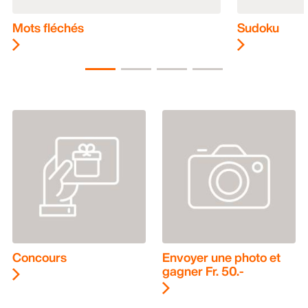
Mots fléchés
Sudoku
Concours
Envoyer une photo et
gagner Fr. 50.-