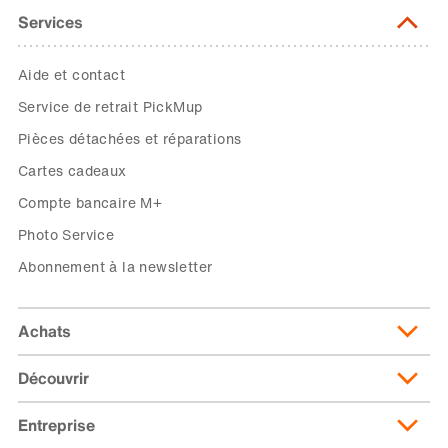
Services
Aide et contact
Service de retrait PickMup
Pièces détachées et réparations
Cartes cadeaux
Compte bancaire M+
Photo Service
Abonnement à la newsletter
Achats
Découvrir
Livraison et frais de livraison
Abonnement de livraison
Entreprise
Migusto
Moyens de paiement