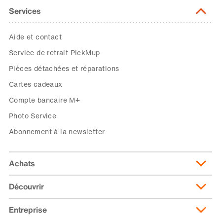
Services
Aide et contact
Service de retrait PickMup
Pièces détachées et réparations
Cartes cadeaux
Compte bancaire M+
Photo Service
Abonnement à la newsletter
Achats
Découvrir
Livraison et frais de livraison
Abonnement de livraison
Entreprise
Migusto
Moyens de paiement