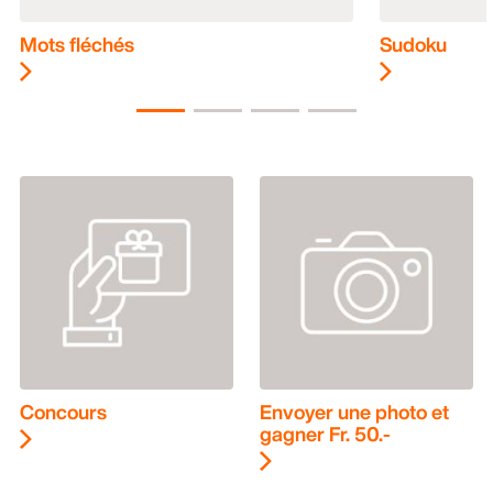
Mots fléchés
Sudoku
Concours
Envoyer une photo et
gagner Fr. 50.-