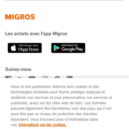
Famigros
À propos de Migros
subito
iMpuls
Développement durable
Cumulus
Migipedia
Engagement
Marques et labels
Banque Migros
Les achats avec l’app Migros
Carrière
Recherche de magasin
Gastronomie
Sponsoring
Médias
Coopératives
Suivez-nous
Code de conduite et signalement
Nous et nos partenaires utilisons des cookies et des
S’abonner à la newsletter
technologies similaires pour fournir, protéger, analyser et
améliorer nos services et pour personnaliser nos services et
publicités, aussi sur les sites web de tiers. Les données
peuvent également être transférées vers des pays qui n'ont
peut-être pas un niveau de protection des données
équivalent. Vous trouverez plus d'informations dans
DE
FR
nos
informations sur les cookies.