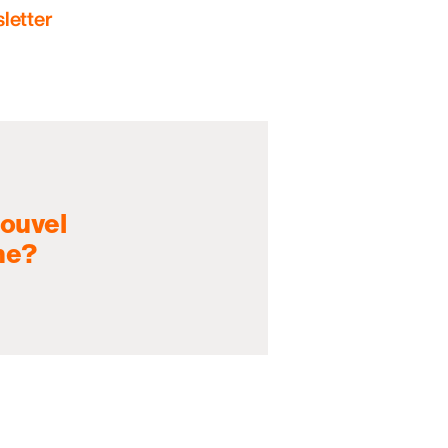
letter
nouvel
ne?