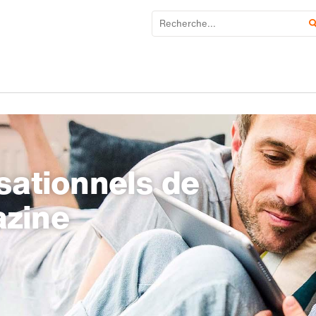
sationnels de
azine