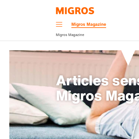
Navigation
Migros Magazine
Menu
Migros Magazine
Articles sen
Migros Mag