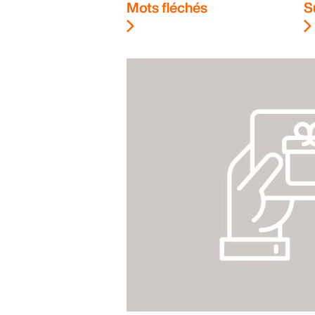
Mots fléchés
S