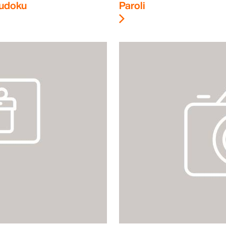
udoku
Paroli