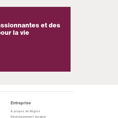
assionnantes et des
our la vie
Entreprise
À propos de Migros
Développement durable