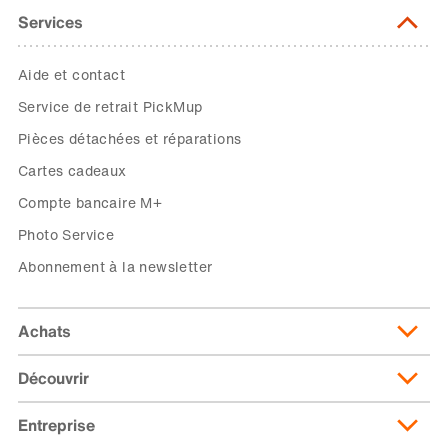
Services
Aide et contact
Service de retrait PickMup
Pièces détachées et réparations
Cartes cadeaux
Compte bancaire M+
Photo Service
Abonnement à la newsletter
Achats
Découvrir
Livraison et frais de livraison
Abonnement de livraison
Entreprise
Migusto
Moyens de paiement