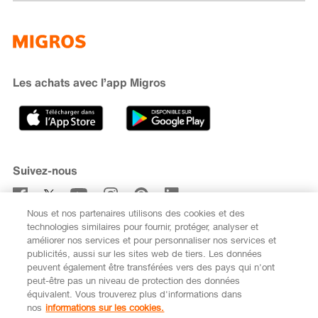
Famigros
À propos de Migros
subito
iMpuls
Développement durable
Cumulus
Migipedia
Engagement
Marques et labels
Banque Migros
Les achats avec l’app Migros
Carrière
Recherche de magasin
Gastronomie
Sponsoring
Médias
Coopératives
Suivez-nous
Code de conduite et signalement
Nous et nos partenaires utilisons des cookies et des
S’abonner à la newsletter
technologies similaires pour fournir, protéger, analyser et
améliorer nos services et pour personnaliser nos services et
publicités, aussi sur les sites web de tiers. Les données
peuvent également être transférées vers des pays qui n'ont
peut-être pas un niveau de protection des données
équivalent. Vous trouverez plus d'informations dans
DE
FR
nos
informations sur les cookies.