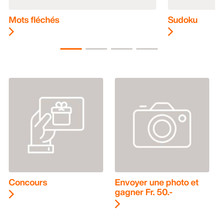
Mots fléchés
Sudoku
Concours
Envoyer une photo et
gagner Fr. 50.-