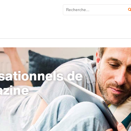
sationnels de
azine