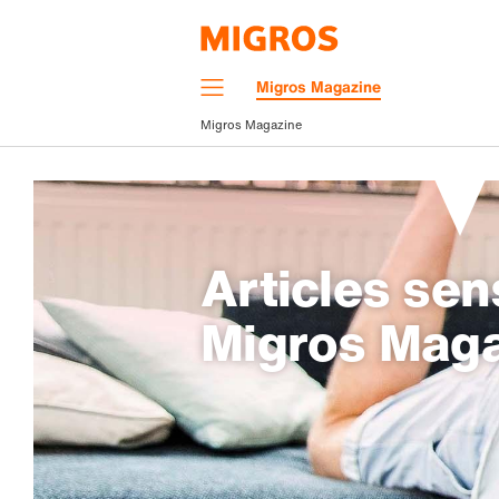
Navigation
Migros Magazine
Menu
Migros Magazine
Articles sen
Migros Mag