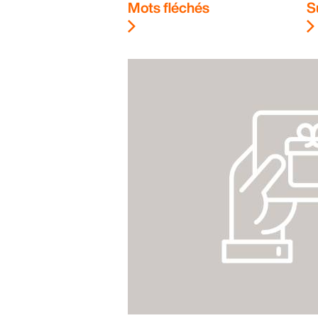
Mots fléchés
S