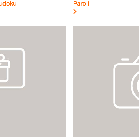
udoku
Paroli