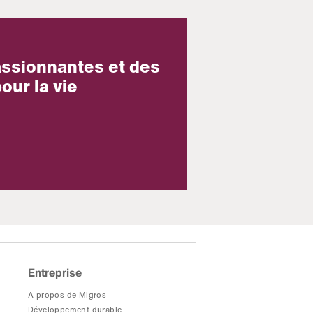
assionnantes et des
our la vie
Entreprise
À propos de Migros
Développement durable