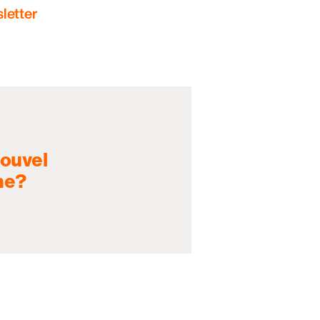
letter
nouvel
ne?