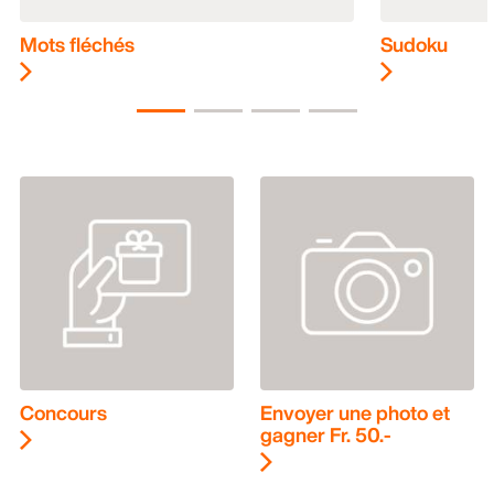
Mots fléchés
Sudoku
Concours
Envoyer une photo et
gagner Fr. 50.-