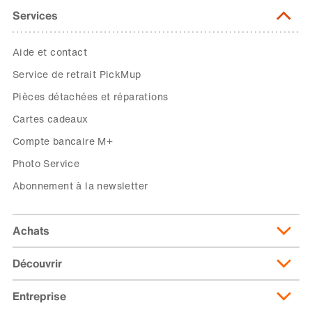
Services
Aide et contact
Service de retrait PickMup
Pièces détachées et réparations
Cartes cadeaux
Compte bancaire M+
Photo Service
Abonnement à la newsletter
Achats
Découvrir
Livraison et frais de livraison
Abonnement de livraison
Entreprise
Migusto
Moyens de paiement