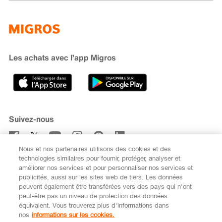
Famigros
À propos de Migros
subito
iMpuls
Développement durable
Cumulus
Migipedia
Engagement
Marques et labels
Banque Migros
Les achats avec l’app Migros
Carrière
Recherche de magasin
Gastronomie
Sponsoring
Médias
Coopératives
Suivez-nous
Code de conduite et signalement
Nous et nos partenaires utilisons des cookies et des
S’abonner à la newsletter
technologies similaires pour fournir, protéger, analyser et
améliorer nos services et pour personnaliser nos services et
publicités, aussi sur les sites web de tiers. Les données
peuvent également être transférées vers des pays qui n'ont
peut-être pas un niveau de protection des données
équivalent. Vous trouverez plus d'informations dans
DE
FR
nos
informations sur les cookies.