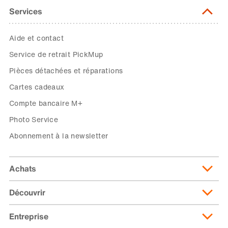
Services
Aide et contact
Service de retrait PickMup
Pièces détachées et réparations
Cartes cadeaux
Compte bancaire M+
Photo Service
Abonnement à la newsletter
Achats
Découvrir
Livraison et frais de livraison
Abonnement de livraison
Entreprise
Migusto
Moyens de paiement