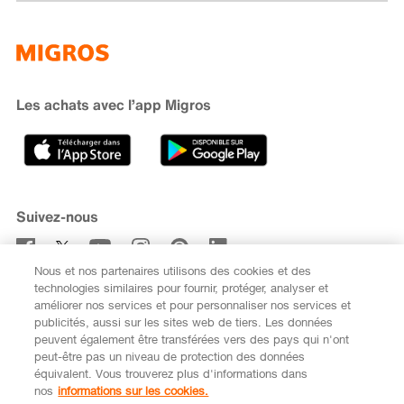
Famigros
À propos de Migros
subito
iMpuls
Développement durable
Cumulus
Migipedia
Engagement
Marques et labels
Banque Migros
Les achats avec l’app Migros
Carrière
Recherche de magasin
Gastronomie
Sponsoring
Médias
Coopératives
Suivez-nous
Code de conduite et signalement
Nous et nos partenaires utilisons des cookies et des
S’abonner à la newsletter
technologies similaires pour fournir, protéger, analyser et
améliorer nos services et pour personnaliser nos services et
publicités, aussi sur les sites web de tiers. Les données
peuvent également être transférées vers des pays qui n'ont
peut-être pas un niveau de protection des données
équivalent. Vous trouverez plus d'informations dans
DE
FR
nos
informations sur les cookies.