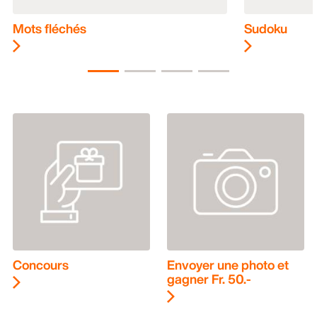
Mots fléchés
Sudoku
Concours
Envoyer une photo et
gagner Fr. 50.-