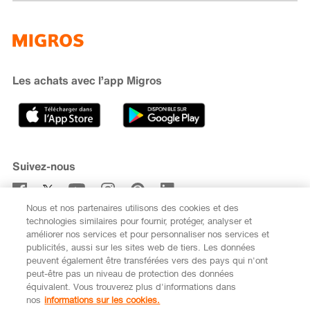
Famigros
À propos de Migros
subito
iMpuls
Développement durable
Cumulus
Migipedia
Engagement
Marques et labels
Banque Migros
Les achats avec l’app Migros
Carrière
Recherche de magasin
Gastronomie
Sponsoring
Médias
Coopératives
Suivez-nous
Code de conduite et signalement
Nous et nos partenaires utilisons des cookies et des
S’abonner à la newsletter
technologies similaires pour fournir, protéger, analyser et
améliorer nos services et pour personnaliser nos services et
publicités, aussi sur les sites web de tiers. Les données
peuvent également être transférées vers des pays qui n'ont
peut-être pas un niveau de protection des données
équivalent. Vous trouverez plus d'informations dans
DE
FR
nos
informations sur les cookies.