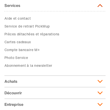
Services
Aide et contact
Service de retrait PickMup
Pièces détachées et réparations
Cartes cadeaux
Compte bancaire M+
Photo Service
Abonnement à la newsletter
Achats
Découvrir
Livraison et frais de livraison
Abonnement de livraison
Entreprise
Migusto
Moyens de paiement