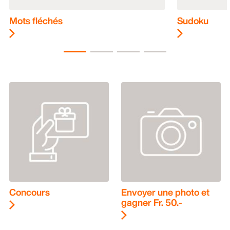
Mots fléchés
Sudoku
Concours
Envoyer une photo et
gagner Fr. 50.-