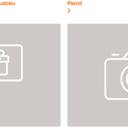
udoku
Paroli