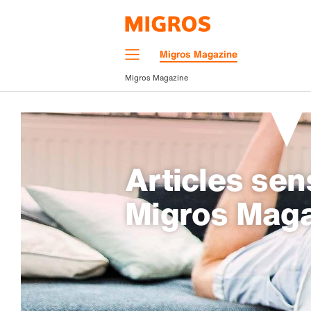
Navigation
Migros Magazine
Menu
Migros Magazine
Articles sen
Migros Mag