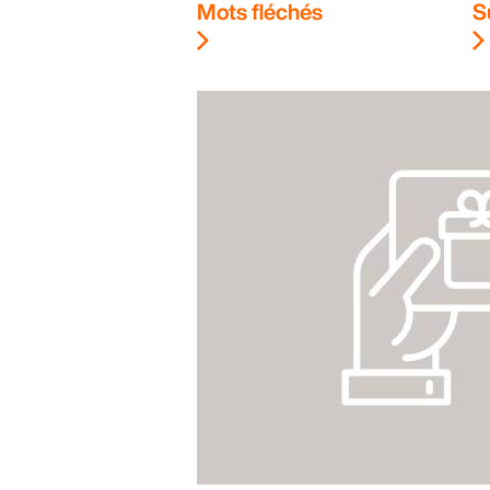
Mots fléchés
S