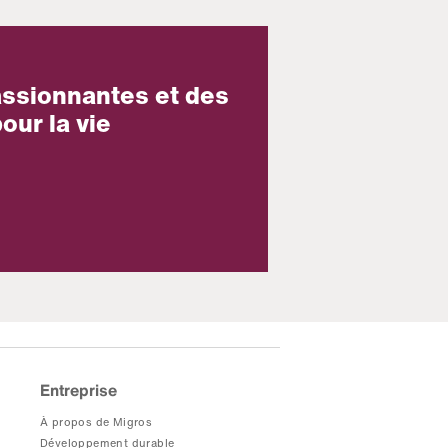
assionnantes et des
our la vie
Entreprise
À propos de Migros
Développement durable