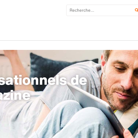
sationnels de
azine