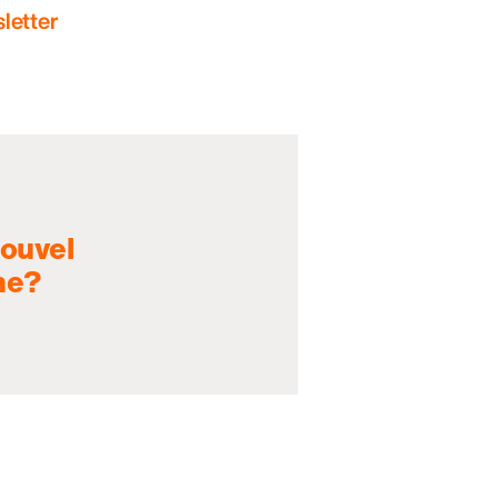
letter
nouvel
ne?