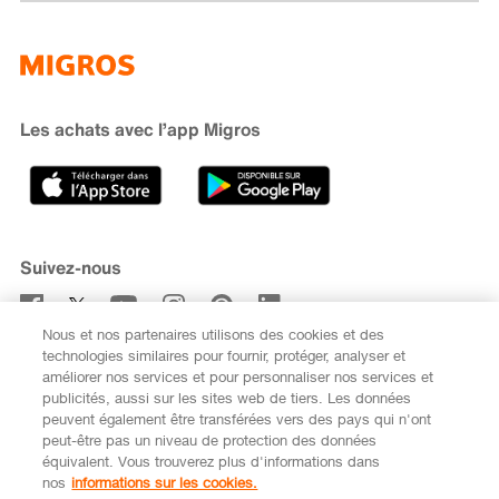
Famigros
À propos de Migros
subito
iMpuls
Développement durable
Cumulus
Migipedia
Engagement
Marques et labels
Banque Migros
Les achats avec l’app Migros
Carrière
Recherche de magasin
Gastronomie
Sponsoring
Médias
Coopératives
Suivez-nous
Code de conduite et signalement
Nous et nos partenaires utilisons des cookies et des
S’abonner à la newsletter
technologies similaires pour fournir, protéger, analyser et
améliorer nos services et pour personnaliser nos services et
publicités, aussi sur les sites web de tiers. Les données
peuvent également être transférées vers des pays qui n'ont
peut-être pas un niveau de protection des données
équivalent. Vous trouverez plus d'informations dans
DE
FR
nos
informations sur les cookies.