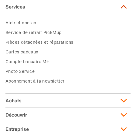
Services
Aide et contact
Service de retrait PickMup
Pièces détachées et réparations
Cartes cadeaux
Compte bancaire M+
Photo Service
Abonnement à la newsletter
Achats
Découvrir
Livraison et frais de livraison
Abonnement de livraison
Entreprise
Migusto
Moyens de paiement