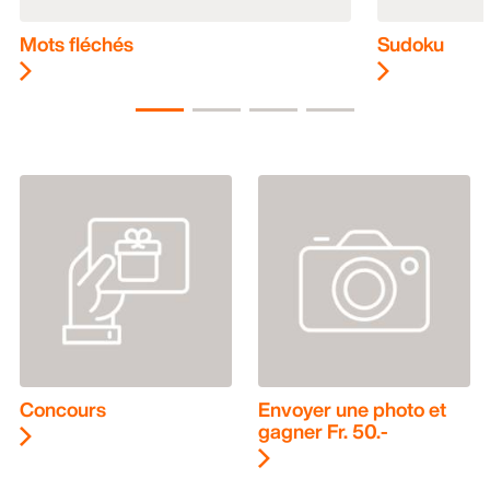
Mots fléchés
Sudoku
Concours
Envoyer une photo et
gagner Fr. 50.-