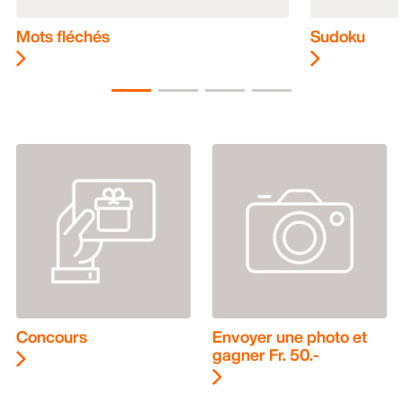
Mots fléchés
Sudoku
Concours
Envoyer une photo et
gagner Fr. 50.-