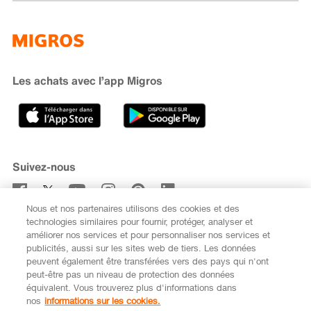
Famigros
À propos de Migros
subito
iMpuls
Développement durable
Cumulus
Migipedia
Engagement
Marques et labels
Banque Migros
Les achats avec l’app Migros
Carrière
Recherche de magasin
Gastronomie
Sponsoring
Médias
Coopératives
Suivez-nous
Code de conduite et signalement
Nous et nos partenaires utilisons des cookies et des
S’abonner à la newsletter
technologies similaires pour fournir, protéger, analyser et
améliorer nos services et pour personnaliser nos services et
publicités, aussi sur les sites web de tiers. Les données
peuvent également être transférées vers des pays qui n'ont
peut-être pas un niveau de protection des données
équivalent. Vous trouverez plus d'informations dans
DE
FR
nos
informations sur les cookies.