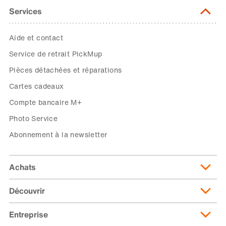
Services
Aide et contact
Service de retrait PickMup
Pièces détachées et réparations
Cartes cadeaux
Compte bancaire M+
Photo Service
Abonnement à la newsletter
Achats
Découvrir
Livraison et frais de livraison
Abonnement de livraison
Entreprise
Migusto
Moyens de paiement