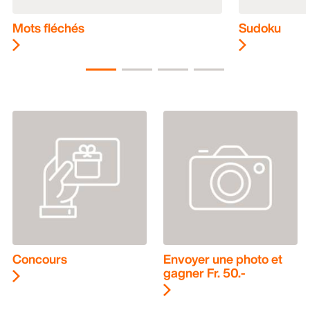
Mots fléchés
Sudoku
Concours
Envoyer une photo et
gagner Fr. 50.-