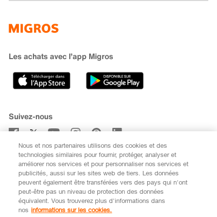
Famigros
À propos de Migros
subito
iMpuls
Développement durable
Cumulus
Migipedia
Engagement
Marques et labels
Banque Migros
Les achats avec l’app Migros
Carrière
Recherche de magasin
Gastronomie
Sponsoring
Médias
Coopératives
Suivez-nous
Code de conduite et signalement
Nous et nos partenaires utilisons des cookies et des
S’abonner à la newsletter
technologies similaires pour fournir, protéger, analyser et
améliorer nos services et pour personnaliser nos services et
publicités, aussi sur les sites web de tiers. Les données
peuvent également être transférées vers des pays qui n'ont
peut-être pas un niveau de protection des données
équivalent. Vous trouverez plus d'informations dans
DE
FR
nos
informations sur les cookies.