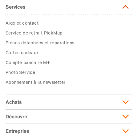
Services
Aide et contact
Service de retrait PickMup
Pièces détachées et réparations
Cartes cadeaux
Compte bancaire M+
Photo Service
Abonnement à la newsletter
Achats
Découvrir
Livraison et frais de livraison
Abonnement de livraison
Entreprise
Migusto
Moyens de paiement