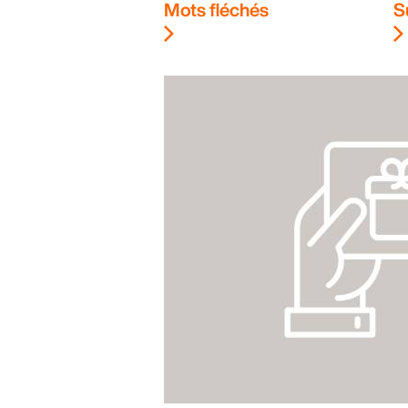
Mots fléchés
S