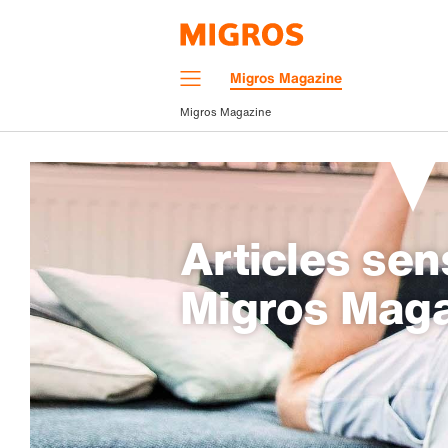
Navigation
Migros Magazine
Menu
Migros Magazine
Articles sen
Migros Mag