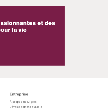
assionnantes et des
our la vie
Entreprise
À propos de Migros
Développement durable