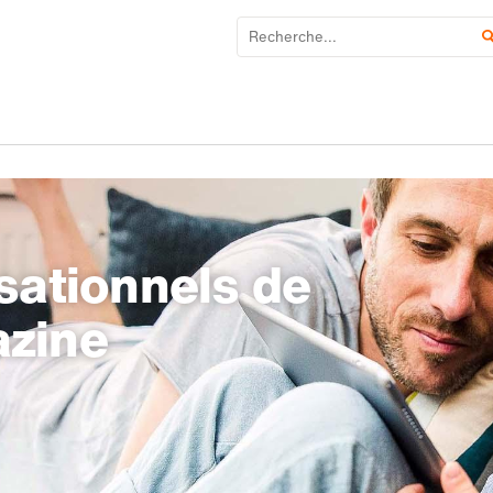
sationnels de
azine