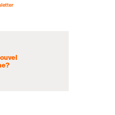
letter
nouvel
ne?