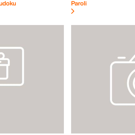
udoku
Paroli