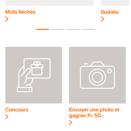
Mots fléchés
Sudoku
Concours
Envoyer une photo et
gagner Fr. 50.-