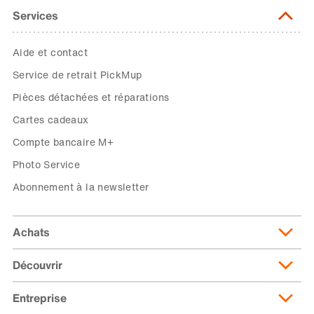
Services
Aide et contact
Service de retrait PickMup
Pièces détachées et réparations
Cartes cadeaux
Compte bancaire M+
Photo Service
Abonnement à la newsletter
Achats
Découvrir
Livraison et frais de livraison
Abonnement de livraison
Entreprise
Migusto
Moyens de paiement