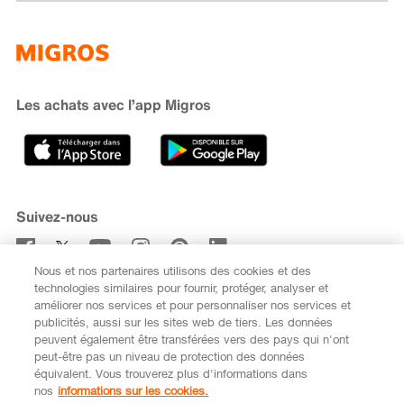
Famigros
À propos de Migros
subito
iMpuls
Développement durable
Cumulus
Migipedia
Engagement
Marques et labels
Banque Migros
Les achats avec l’app Migros
Carrière
Recherche de magasin
Gastronomie
Sponsoring
Médias
Coopératives
Suivez-nous
Code de conduite et signalement
Nous et nos partenaires utilisons des cookies et des
S’abonner à la newsletter
technologies similaires pour fournir, protéger, analyser et
améliorer nos services et pour personnaliser nos services et
publicités, aussi sur les sites web de tiers. Les données
peuvent également être transférées vers des pays qui n'ont
peut-être pas un niveau de protection des données
équivalent. Vous trouverez plus d'informations dans
DE
FR
nos
informations sur les cookies.