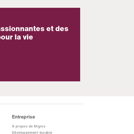
assionnantes et des
our la vie
Entreprise
À propos de Migros
Développement durable