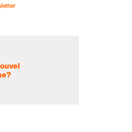
letter
nouvel
ne?