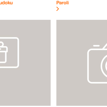
udoku
Paroli