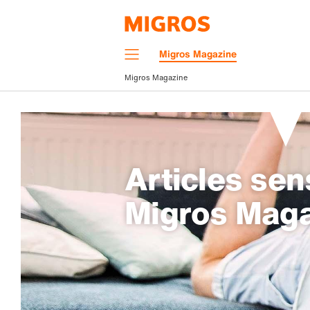
Navigation
Migros Magazine
Menu
Migros Magazine
Articles sen
Migros Mag