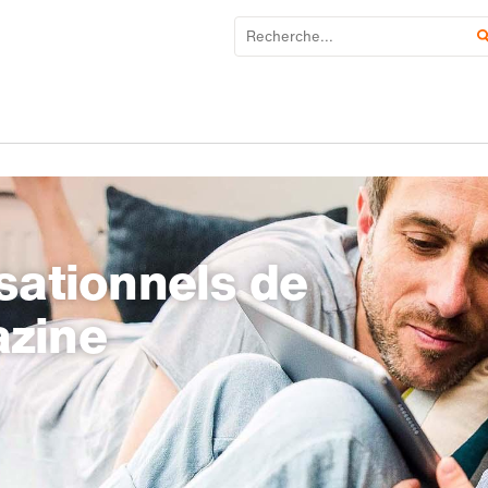
sationnels de
azine