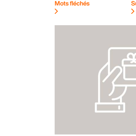
Mots fléchés
S