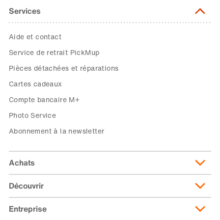
Services
Aide et contact
Service de retrait PickMup
Pièces détachées et réparations
Cartes cadeaux
Compte bancaire M+
Photo Service
Abonnement à la newsletter
Achats
Découvrir
Livraison et frais de livraison
Abonnement de livraison
Entreprise
Migusto
Moyens de paiement