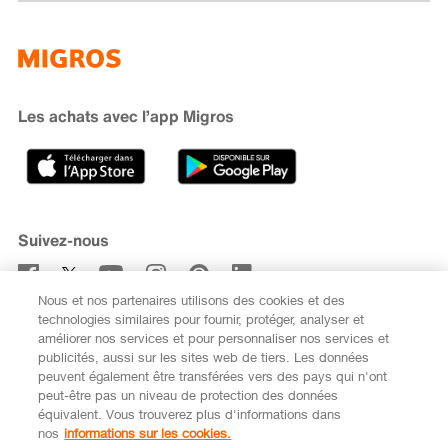
Famigros
À propos de Migros
subito
iMpuls
Développement durable
Cumulus
Migipedia
Engagement
Marques et labels
Banque Migros
Les achats avec l’app Migros
Carrière
Recherche de magasin
Gastronomie
Sponsoring
Médias
Coopératives
Suivez-nous
Code de conduite et signalement
Nous et nos partenaires utilisons des cookies et des
S’abonner à la newsletter
technologies similaires pour fournir, protéger, analyser et
améliorer nos services et pour personnaliser nos services et
publicités, aussi sur les sites web de tiers. Les données
peuvent également être transférées vers des pays qui n'ont
peut-être pas un niveau de protection des données
équivalent. Vous trouverez plus d'informations dans
DE
FR
nos
informations sur les cookies.