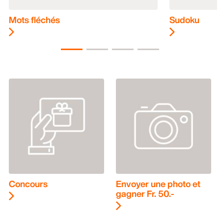
Mots fléchés
Sudoku
Concours
Envoyer une photo et
gagner Fr. 50.-