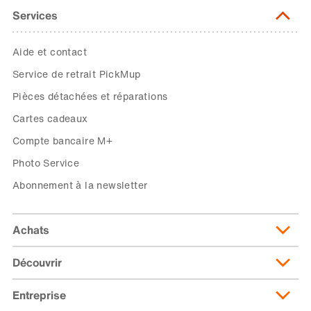
Services
Aide et contact
Service de retrait PickMup
Pièces détachées et réparations
Cartes cadeaux
Compte bancaire M+
Photo Service
Abonnement à la newsletter
Achats
Découvrir
Livraison et frais de livraison
Abonnement de livraison
Entreprise
Migusto
Moyens de paiement