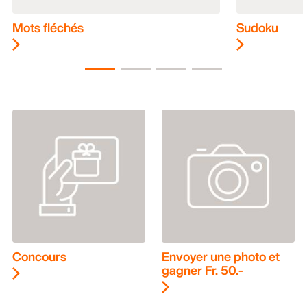
Mots fléchés
Sudoku
Concours
Envoyer une photo et
gagner Fr. 50.-