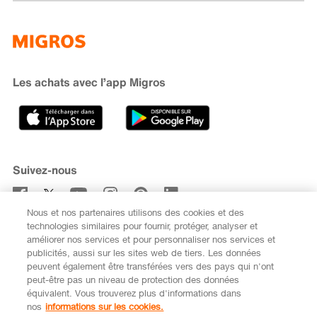
Famigros
À propos de Migros
subito
iMpuls
Développement durable
Cumulus
Migipedia
Engagement
Marques et labels
Banque Migros
Les achats avec l’app Migros
Carrière
Recherche de magasin
Gastronomie
Sponsoring
Médias
Coopératives
Suivez-nous
Code de conduite et signalement
Nous et nos partenaires utilisons des cookies et des
S’abonner à la newsletter
technologies similaires pour fournir, protéger, analyser et
améliorer nos services et pour personnaliser nos services et
publicités, aussi sur les sites web de tiers. Les données
peuvent également être transférées vers des pays qui n'ont
peut-être pas un niveau de protection des données
équivalent. Vous trouverez plus d'informations dans
DE
FR
nos
informations sur les cookies.