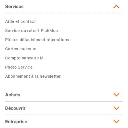
Services
Aide et contact
Service de retrait PickMup
Pièces détachées et réparations
Cartes cadeaux
Compte bancaire M+
Photo Service
Abonnement à la newsletter
Achats
Découvrir
Livraison et frais de livraison
Abonnement de livraison
Entreprise
Migusto
Moyens de paiement