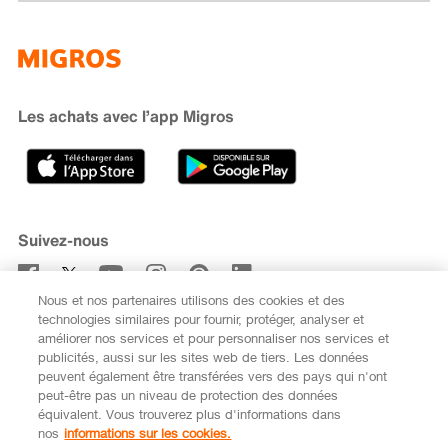
Famigros
À propos de Migros
subito
iMpuls
Développement durable
Cumulus
Migipedia
Engagement
Marques et labels
Banque Migros
Les achats avec l’app Migros
Carrière
Recherche de magasin
Gastronomie
Sponsoring
Médias
Coopératives
Suivez-nous
Code de conduite et signalement
Nous et nos partenaires utilisons des cookies et des
S’abonner à la newsletter
technologies similaires pour fournir, protéger, analyser et
améliorer nos services et pour personnaliser nos services et
publicités, aussi sur les sites web de tiers. Les données
peuvent également être transférées vers des pays qui n'ont
peut-être pas un niveau de protection des données
équivalent. Vous trouverez plus d'informations dans
DE
FR
nos
informations sur les cookies.