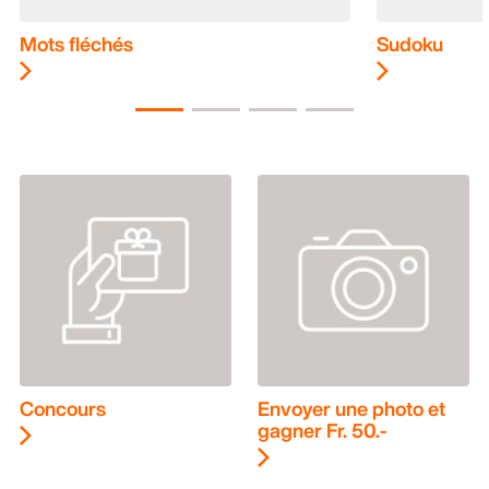
Mots fléchés
Sudoku
Concours
Envoyer une photo et
gagner Fr. 50.-