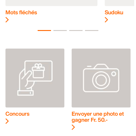
Mots fléchés
Sudoku
Concours
Envoyer une photo et
gagner Fr. 50.-