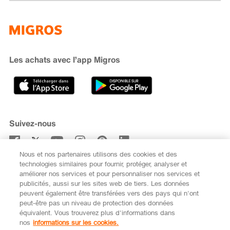
Famigros
À propos de Migros
subito
iMpuls
Développement durable
Cumulus
Migipedia
Engagement
Marques et labels
Banque Migros
Les achats avec l’app Migros
Carrière
Recherche de magasin
Gastronomie
Sponsoring
Médias
Coopératives
Suivez-nous
Code de conduite et signalement
Nous et nos partenaires utilisons des cookies et des
S’abonner à la newsletter
technologies similaires pour fournir, protéger, analyser et
améliorer nos services et pour personnaliser nos services et
publicités, aussi sur les sites web de tiers. Les données
peuvent également être transférées vers des pays qui n'ont
peut-être pas un niveau de protection des données
équivalent. Vous trouverez plus d'informations dans
DE
FR
nos
informations sur les cookies.