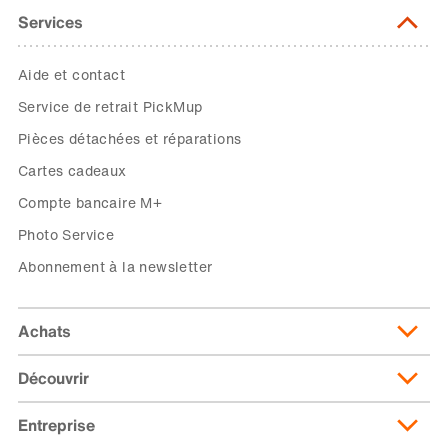
Services
Aide et contact
Service de retrait PickMup
Pièces détachées et réparations
Cartes cadeaux
Compte bancaire M+
Photo Service
Abonnement à la newsletter
Achats
Découvrir
Livraison et frais de livraison
Abonnement de livraison
Entreprise
Migusto
Moyens de paiement