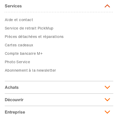
Services
Aide et contact
Service de retrait PickMup
Pièces détachées et réparations
Cartes cadeaux
Compte bancaire M+
Photo Service
Abonnement à la newsletter
Achats
Découvrir
Livraison et frais de livraison
Abonnement de livraison
Entreprise
Migusto
Moyens de paiement