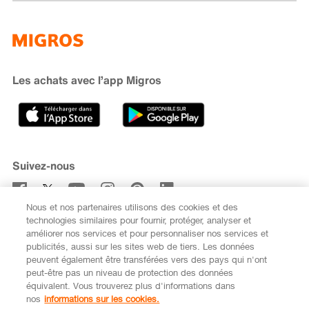
Famigros
À propos de Migros
subito
iMpuls
Développement durable
Cumulus
Migipedia
Engagement
Marques et labels
Banque Migros
Les achats avec l’app Migros
Carrière
Recherche de magasin
Gastronomie
Sponsoring
Médias
Coopératives
Suivez-nous
Code de conduite et signalement
Nous et nos partenaires utilisons des cookies et des
S’abonner à la newsletter
technologies similaires pour fournir, protéger, analyser et
améliorer nos services et pour personnaliser nos services et
publicités, aussi sur les sites web de tiers. Les données
peuvent également être transférées vers des pays qui n'ont
peut-être pas un niveau de protection des données
équivalent. Vous trouverez plus d'informations dans
DE
FR
nos
informations sur les cookies.