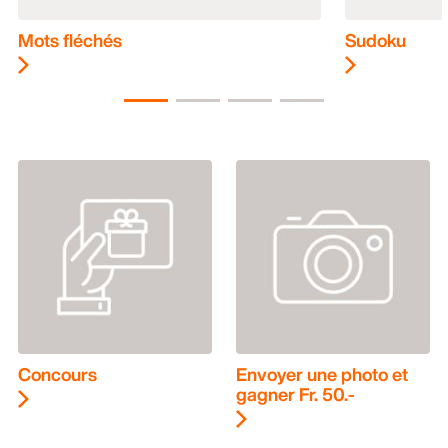
Mots fléchés
Sudoku
Concours
Envoyer une photo et
gagner Fr. 50.-