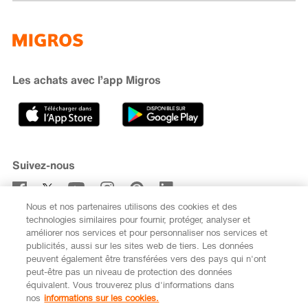
Famigros
À propos de Migros
subito
iMpuls
Développement durable
Cumulus
Migipedia
Engagement
Marques et labels
Banque Migros
Les achats avec l’app Migros
Carrière
Recherche de magasin
Gastronomie
Sponsoring
Médias
Coopératives
Suivez-nous
Code de conduite et signalement
Nous et nos partenaires utilisons des cookies et des
S’abonner à la newsletter
technologies similaires pour fournir, protéger, analyser et
améliorer nos services et pour personnaliser nos services et
publicités, aussi sur les sites web de tiers. Les données
peuvent également être transférées vers des pays qui n'ont
peut-être pas un niveau de protection des données
équivalent. Vous trouverez plus d'informations dans
DE
FR
nos
informations sur les cookies.