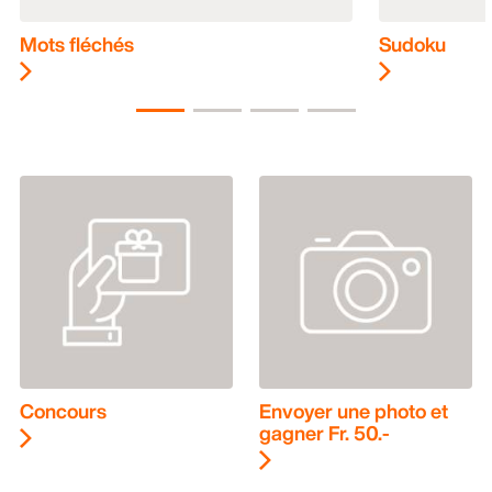
Mots fléchés
Sudoku
Concours
Envoyer une photo et
gagner Fr. 50.-