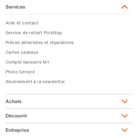
Services
Aide et contact
Service de retrait PickMup
Pièces détachées et réparations
Cartes cadeaux
Compte bancaire M+
Photo Service
Abonnement à la newsletter
Achats
Découvrir
Livraison et frais de livraison
Abonnement de livraison
Entreprise
Migusto
Moyens de paiement