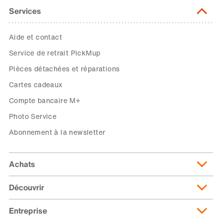
Services
Aide et contact
Service de retrait PickMup
Pièces détachées et réparations
Cartes cadeaux
Compte bancaire M+
Photo Service
Abonnement à la newsletter
Achats
Découvrir
Livraison et frais de livraison
Abonnement de livraison
Entreprise
Migusto
Moyens de paiement