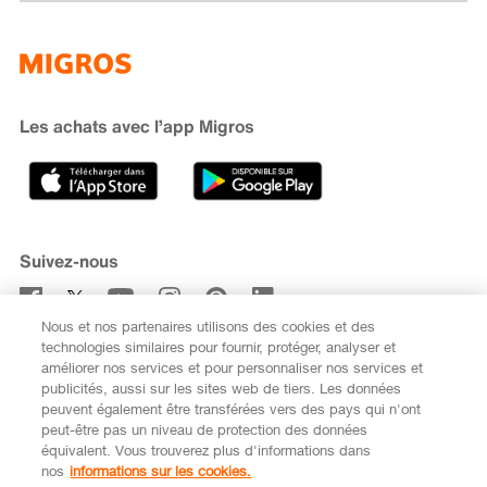
Famigros
À propos de Migros
subito
iMpuls
Développement durable
Cumulus
Migipedia
Engagement
Marques et labels
Banque Migros
Les achats avec l’app Migros
Carrière
Recherche de magasin
Gastronomie
Sponsoring
Médias
Coopératives
Suivez-nous
Code de conduite et signalement
Nous et nos partenaires utilisons des cookies et des
S’abonner à la newsletter
technologies similaires pour fournir, protéger, analyser et
améliorer nos services et pour personnaliser nos services et
publicités, aussi sur les sites web de tiers. Les données
peuvent également être transférées vers des pays qui n'ont
peut-être pas un niveau de protection des données
équivalent. Vous trouverez plus d'informations dans
DE
FR
nos
informations sur les cookies.