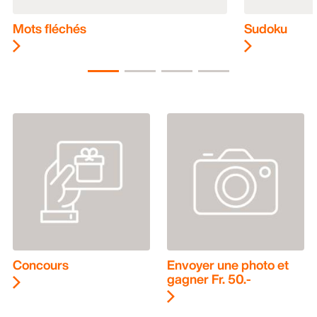
Mots fléchés
Sudoku
Concours
Envoyer une photo et
gagner Fr. 50.-