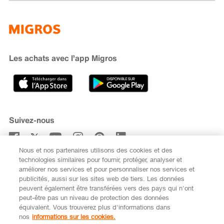
Famigros
À propos de Migros
subito
iMpuls
Développement durable
Cumulus
Migipedia
Engagement
Marques et labels
Banque Migros
Les achats avec l’app Migros
Carrière
Recherche de magasin
Gastronomie
Sponsoring
Médias
Coopératives
Suivez-nous
Code de conduite et signalement
Nous et nos partenaires utilisons des cookies et des
S’abonner à la newsletter
technologies similaires pour fournir, protéger, analyser et
améliorer nos services et pour personnaliser nos services et
publicités, aussi sur les sites web de tiers. Les données
peuvent également être transférées vers des pays qui n'ont
peut-être pas un niveau de protection des données
équivalent. Vous trouverez plus d'informations dans
DE
FR
nos
informations sur les cookies.