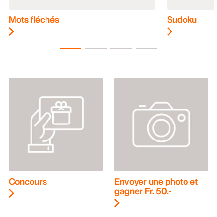
Mots fléchés
Sudoku
Concours
Envoyer une photo et
gagner Fr. 50.-