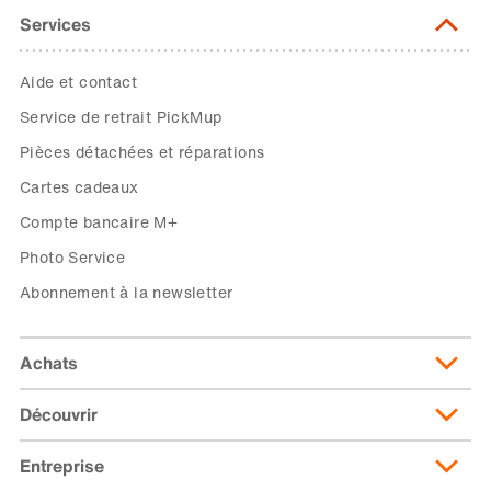
Services
Aide et contact
Service de retrait PickMup
Pièces détachées et réparations
Cartes cadeaux
Compte bancaire M+
Photo Service
Abonnement à la newsletter
Achats
Découvrir
Livraison et frais de livraison
Abonnement de livraison
Entreprise
Migusto
Moyens de paiement