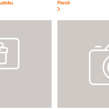
udoku
Paroli