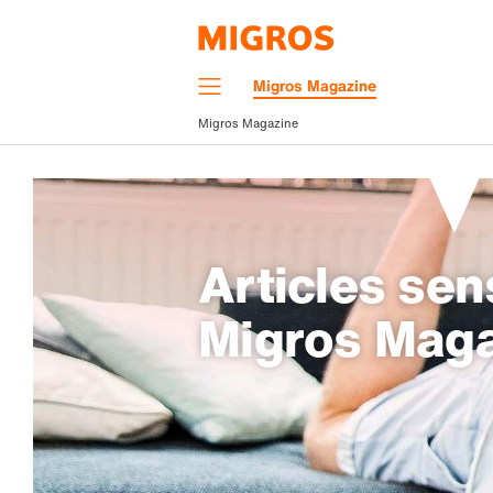
Navigation
Migros Magazine
Menu
Migros Magazine
Articles sen
Migros Mag