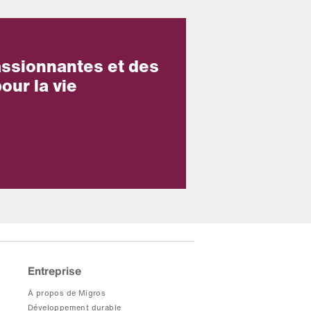
assionnantes et des
our la vie
Entreprise
À propos de Migros
Développement durable