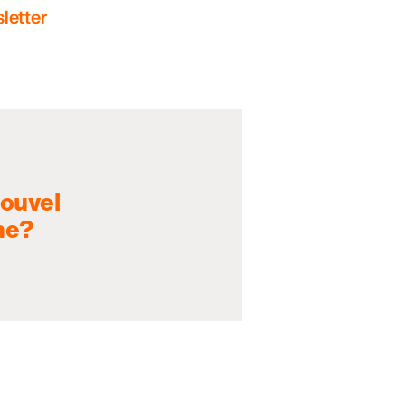
letter
nouvel
ne?