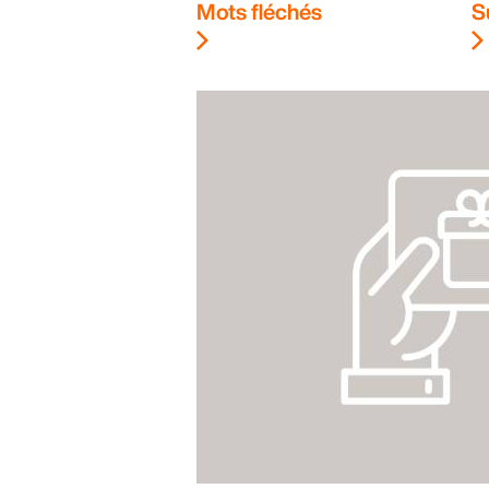
Mots fléchés
S