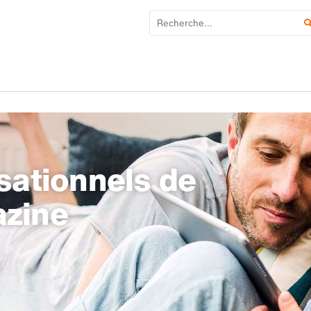
sationnels de
azine