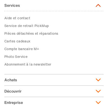
Services
Aide et contact
Service de retrait PickMup
Pièces détachées et réparations
Cartes cadeaux
Compte bancaire M+
Photo Service
Abonnement à la newsletter
Achats
Découvrir
Livraison et frais de livraison
Abonnement de livraison
Entreprise
Migusto
Moyens de paiement