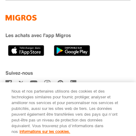
Famigros
À propos de Migros
subito
iMpuls
Développement durable
Cumulus
Migipedia
Engagement
Marques et labels
Banque Migros
Les achats avec l’app Migros
Carrière
Recherche de magasin
Gastronomie
Sponsoring
Médias
Coopératives
Suivez-nous
Code de conduite et signalement
Nous et nos partenaires utilisons des cookies et des
S’abonner à la newsletter
technologies similaires pour fournir, protéger, analyser et
améliorer nos services et pour personnaliser nos services et
publicités, aussi sur les sites web de tiers. Les données
peuvent également être transférées vers des pays qui n'ont
peut-être pas un niveau de protection des données
équivalent. Vous trouverez plus d'informations dans
DE
FR
nos
informations sur les cookies.