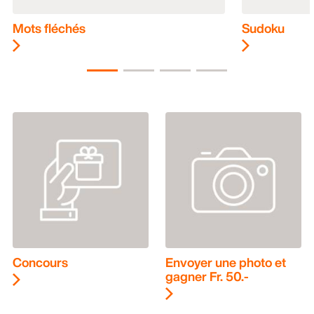
Mots fléchés
Sudoku
Concours
Envoyer une photo et
gagner Fr. 50.-