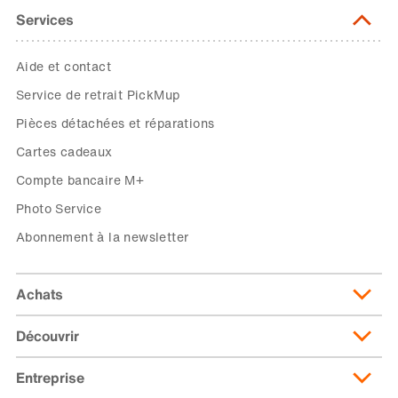
Services
Aide et contact
Service de retrait PickMup
Pièces détachées et réparations
Cartes cadeaux
Compte bancaire M+
Photo Service
Abonnement à la newsletter
Achats
Découvrir
Livraison et frais de livraison
Abonnement de livraison
Entreprise
Migusto
Moyens de paiement