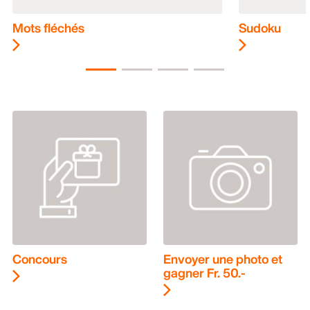
Mots fléchés
Sudoku
Concours
Envoyer une photo et
gagner Fr. 50.-