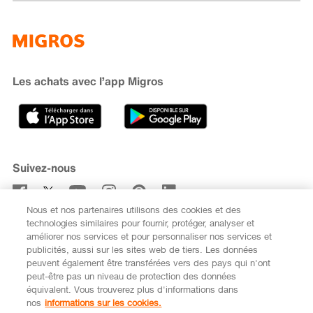
Famigros
À propos de Migros
subito
iMpuls
Développement durable
Cumulus
Migipedia
Engagement
Marques et labels
Banque Migros
Les achats avec l’app Migros
Carrière
Recherche de magasin
Gastronomie
Sponsoring
Médias
Coopératives
Suivez-nous
Code de conduite et signalement
Nous et nos partenaires utilisons des cookies et des
S’abonner à la newsletter
technologies similaires pour fournir, protéger, analyser et
améliorer nos services et pour personnaliser nos services et
publicités, aussi sur les sites web de tiers. Les données
peuvent également être transférées vers des pays qui n'ont
peut-être pas un niveau de protection des données
équivalent. Vous trouverez plus d'informations dans
DE
FR
nos
informations sur les cookies.