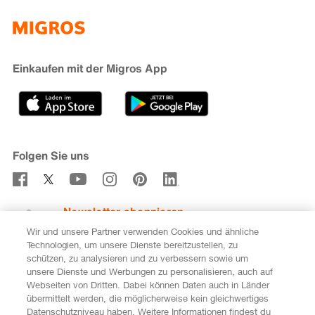
Über die Migros
subito
iMpuls
Nachhaltigkeit
Cumulus
Migipedia
Engagement
Marken & Labels
Migros Bank
Einkaufen mit der Migros App
Karriere
Filialfinder
Gastronomie
Sponsoring
Medien
Genossenschaften
Folgen Sie uns
Verhaltenskodex & Meldestelle
Newsletter abonnieren
Wir und unsere Partner verwenden Cookies und ähnliche
Technologien, um unsere Dienste bereitzustellen, zu
schützen, zu analysieren und zu verbessern sowie um
unsere Dienste und Werbungen zu personalisieren, auch auf
DE
FR
Webseiten von Dritten. Dabei können Daten auch in Länder
übermittelt werden, die möglicherweise kein gleichwertiges
Rechtliches
Datenschutz
Impressum
Datenschutzniveau haben. Weitere Informationen findest du