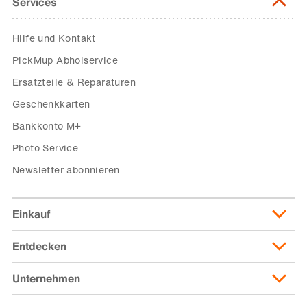
Services
Hilfe und Kontakt
PickMup Abholservice
Ersatzteile & Reparaturen
Geschenkkarten
Bankkonto M+
Photo Service
Newsletter abonnieren
Einkauf
Entdecken
Lieferung & Lieferkosten
Lieferpass
Unternehmen
Migusto
Zahlungsmöglichkeiten
Famigros