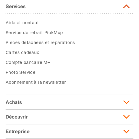
Services
Aide et contact
Service de retrait PickMup
Pièces détachées et réparations
Cartes cadeaux
Compte bancaire M+
Photo Service
Abonnement à la newsletter
Achats
Découvrir
Livraison et frais de livraison
Abonnement de livraison
Entreprise
Migusto
Moyens de paiement