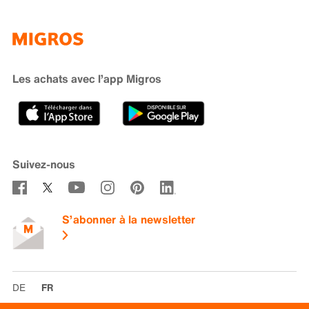
Famigros
À propos de Migros
subito
iMpuls
Développement durable
Cumulus
Migipedia
Engagement
Marques et labels
Banque Migros
Les achats avec l’app Migros
Carrière
Recherche de magasin
Gastronomie
Sponsoring
Médias
Coopératives
Suivez-nous
Code de conduite et signalement
S’abonner à la newsletter
DE
FR